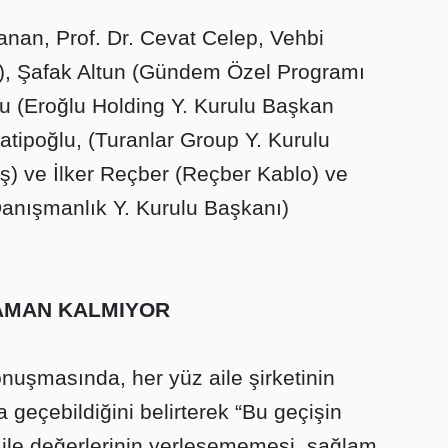
anan, Prof. Dr. Cevat Celep, Vehbi
r), Şafak Altun (Gündem Özel Programı
lu (Eroğlu Holding Y. Kurulu Başkan
atipoğlu, (Turanlar Group Y. Kurulu
) ve İlker Reçber (Reçber Kablo) ve
Danışmanlık Y. Kurulu Başkanı)
AMAN KALMIYOR
konuşmasında, her yüz aile şirketinin
 geçebildiğini belirterek “Bu geçişin
le değerlerinin yerleşememesi, sağlam