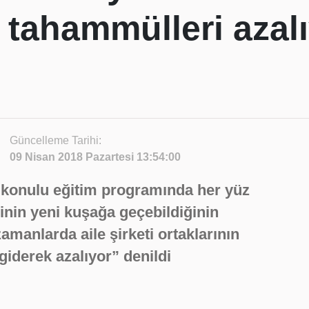
e tahammülleri azal
Güncelleme Tarihi:
09 Nisan 2018 Pazartesi 13:54:00
im konulu eğitim programında her yüz
sinin yeni kuşağa geçebildiğinin
amanlarda aile şirketi ortaklarının
giderek azalıyor” denildi