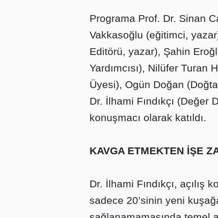
Programa Prof. Dr. Sinan C
Vakkasoğlu (eğitimci, yaza
Editörü, yazar), Şahin Eroğ
Yardımcısı), Nilüfer Turan H
Üyesi), Ogün Doğan (Doğtaş
Dr. İlhami Fındıkçı (Değer 
konuşmacı olarak katıldı.
KAVGA ETMEKTEN İŞE Z
Dr. İlhami Fındıkçı, açılış 
sadece 20’sinin yeni kuşağa
sağlanamamasında temel ai