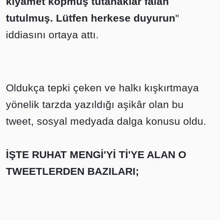
kıyamet kopmuş tutanaklar falan
tutulmuş. Lütfen herkese duyurun
"
iddiasını ortaya attı.
Oldukça tepki çeken ve halkı kışkırtmaya
yönelik tarzda yazıldığı aşikâr olan bu
tweet, sosyal medyada dalga konusu oldu.
İŞTE RUHAT MENGİ'Yİ Tİ'YE ALAN O
TWEETLERDEN BAZILARI;