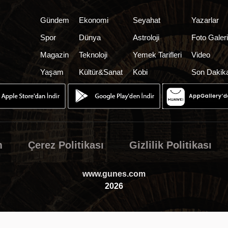
Gündem
Ekonomi
Seyahat
Yazarlar
Spor
Dünya
Astroloji
Foto Galer
Magazin
Teknoloji
Yemek Tarifleri
Video
Yaşam
Kültür&Sanat
Kobi
Son Dakik
m
Çerez Politikası
Gizlilik Politikası
www.gunes.com
2026