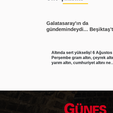
Galatasaray'ın da
gündemindeydi... Beşiktaş'
yılın transfer çalımı!
aha
Altında sert yükseliş! 6 Ağustos
" demişti! Erdal
Perşembe gram altın, çeyrek altı
srar testi pozitif
yarım altın, cumhuriyet altını ne
kadar?