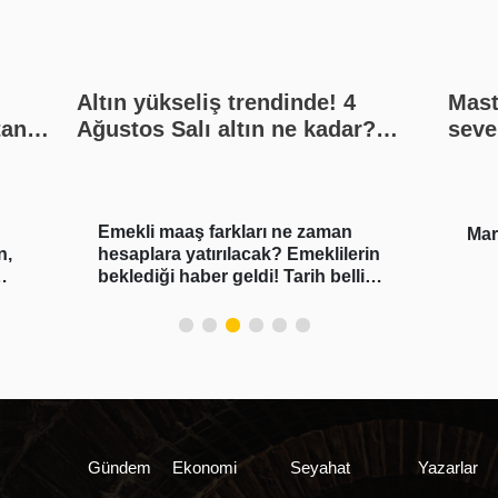
Altın yükseliş trendinde! 4
Mast
tan
Ağustos Salı altın ne kadar?
seve
Bugün gram altın, çeyrek altın
hall
kaç lira? Gümüş ne kadar oldu?
Son dakika altın fiyatları, güncel
Emekli maaş farkları ne zaman
alış satış rakamları, canlı takip
Mar
n,
hesaplara yatırılacak? Emeklilerin
beklediği haber geldi! Tarih belli
oldu
Gündem
Ekonomi
Seyahat
Yazarlar