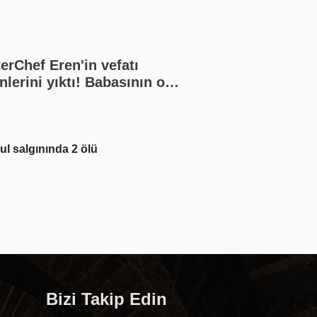
erChef Eren'in vefatı
nlerini yıktı! Babasının o
eri yürek burktu
Ersin Destanoğlu i
ul salgınında 2 ölü
Kurtovic'in mutlu 
Bizi Takip Edin