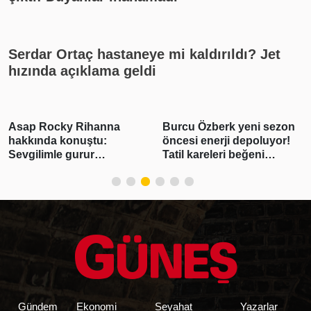
Serdar Ortaç hastaneye mi kaldırıldı? Jet
hızında açıklama geldi
Asap Rocky Rihanna
Burcu Özberk yeni sezon
hakkında konuştu:
öncesi enerji depoluyor!
Sevgilimle gurur
Tatil kareleri beğeni
duyuyorum
yağmuruna tutuldu
Gündem
Ekonomi
Seyahat
Yazarlar