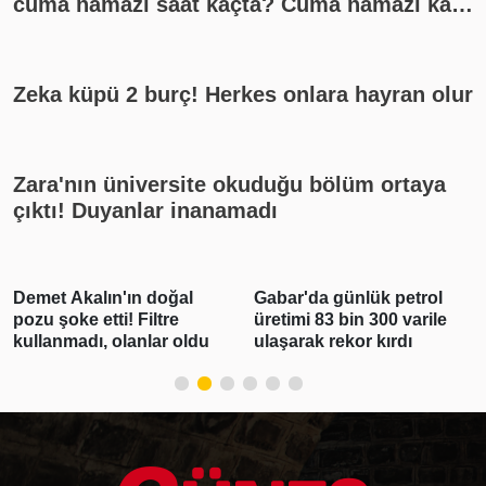
cuma namazı saat kaçta? Cuma namazı kaç
rekat? En güzel cuma mesajları
Zeka küpü 2 burç! Herkes onlara hayran olur
Zara'nın üniversite okuduğu bölüm ortaya
çıktı! Duyanlar inanamadı
Gabar'da günlük petrol
Polis Meslek
üretimi 83 bin 300 varile
Yüksekokullarına 3 bin
ulaşarak rekor kırdı
250 öğrenci alınacak