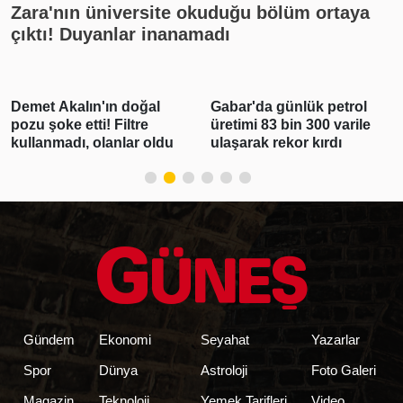
Zara'nın üniversite okuduğu bölüm ortaya
çıktı! Duyanlar inanamadı
Gabar'da günlük petrol
Polis Meslek
üretimi 83 bin 300 varile
Yüksekokullarına 3 bin
ulaşarak rekor kırdı
250 öğrenci alınacak
Gündem
Ekonomi
Seyahat
Yazarlar
Spor
Dünya
Astroloji
Foto Galeri
Magazin
Teknoloji
Yemek Tarifleri
Video