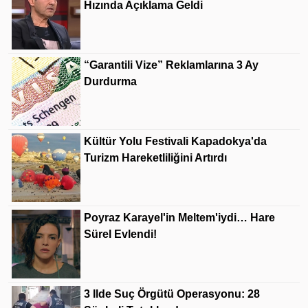
Hızında Açıklama Geldi
“Garantili Vize” Reklamlarına 3 Ay
Durdurma
Kültür Yolu Festivali Kapadokya'da
Turizm Hareketliliğini Artırdı
Poyraz Karayel'in Meltem'iydi… Hare
Sürel Evlendi!
3 Ilde Suç Örgütü Operasyonu: 28