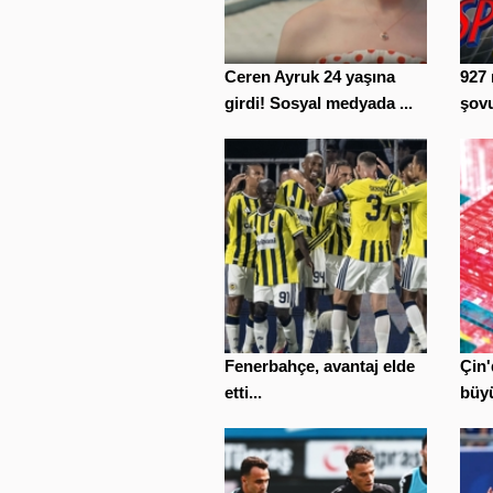
Ceren Ayruk 24 yaşına
927 
girdi! Sosyal medyada ...
şovu
Fenerbahçe, avantaj elde
Çin'
etti...
büyü