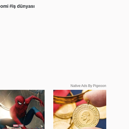
nomi
#iş dünyası
Native Ads By Pigeoon