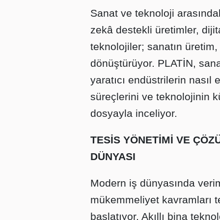
Sanat ve teknoloji arasındak
zekâ destekli üretimler, diji
teknolojiler; sanatın üretim
dönüştürüyor. PLATİN, sana
yaratıcı endüstrilerin nasıl 
süreçlerini ve teknolojinin 
dosyayla inceliyor.
TESİS YÖNETİMİ VE ÇÖZ
DÜNYASI
Modern iş dünyasında veriml
mükemmeliyet kavramları te
başlatıyor. Akıllı bina tekno