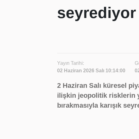
seyrediyor
Yayın Tarihi:
G
02 Haziran 2026 Salı 10:14:00
0
2 Haziran Salı küresel piy
ilişkin jeopolitik riskleri
bırakmasıyla karışık seyr