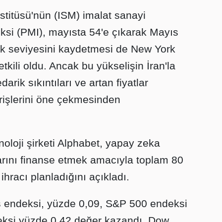
titüsü'nün (ISM) imalat sanayi
ksi (PMI), mayısta 54'e çıkarak Mayıs
k seviyesini kaydetmesi de New York
tkili oldu. Ancak bu yükselişin İran'la
rik sıkıntıları ve artan fiyatlar
arişlerini öne çekmesinden
noloji şirketi Alphabet, yapay zeka
larını finanse etmek amacıyla toplam 80
ihracı planladığını açıkladı.
s endeksi, yüzde 0,09, S&P 500 endeksi
ksi yüzde 0,42 değer kazandı. Dow