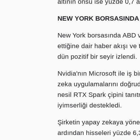
altının onsu ise yüzde 0,7 a
NEW YORK BORSASINDA
New York borsasında ABD v
ettiğine dair haber akışı ve t
dün pozitif bir seyir izlendi.
Nvidia'nın Microsoft ile iş bi
zeka uygulamalarını doğruda
nesil RTX Spark çipini tanı
iyimserliği destekledi.
Şirketin yapay zekaya yöne
ardından hisseleri yüzde 6,