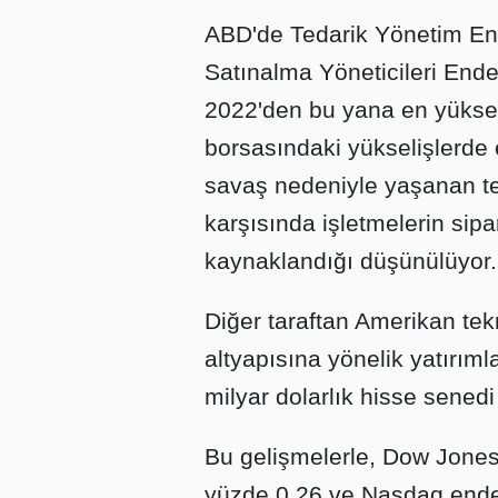
ABD'de Tedarik Yönetim Ens
Satınalma Yöneticileri Ende
2022'den bu yana en yükse
borsasındaki yükselişlerde e
savaş nedeniyle yaşanan teda
karşısında işletmelerin sip
kaynaklandığı düşünülüyor.
Diğer taraftan Amerikan tek
altyapısına yönelik yatırım
milyar dolarlık hisse senedi 
Bu gelişmelerle, Dow Jone
yüzde 0,26 ve Nasdaq ende