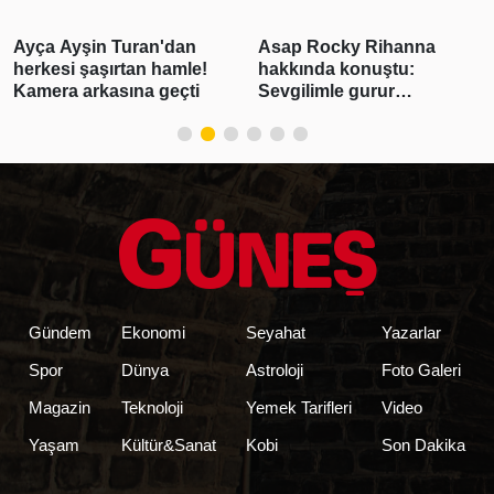
Asap Rocky Rihanna
Burcu Özberk yeni sezon
hakkında konuştu:
öncesi enerji depoluyor!
Sevgilimle gurur
Tatil kareleri beğeni
duyuyorum
yağmuruna tutuldu
Gündem
Ekonomi
Seyahat
Yazarlar
Spor
Dünya
Astroloji
Foto Galeri
Magazin
Teknoloji
Yemek Tarifleri
Video
Yaşam
Kültür&Sanat
Kobi
Son Dakika