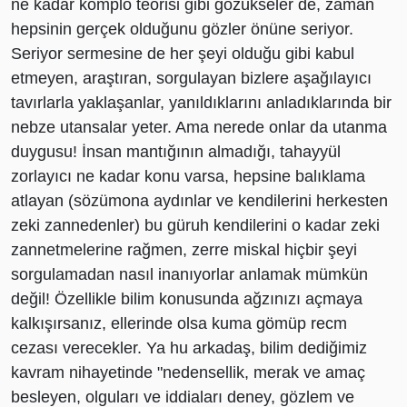
ne kadar komplo teorisi gibi gözükseler de, zaman
hepsinin gerçek olduğunu gözler önüne seriyor.
Seriyor sermesine de her şeyi olduğu gibi kabul
etmeyen, araştıran, sorgulayan bizlere aşağılayıcı
tavırlarla yaklaşanlar, yanıldıklarını anladıklarında bir
nebze utansalar yeter. Ama nerede onlar da utanma
duygusu! İnsan mantığının almadığı, tahayyül
zorlayıcı ne kadar konu varsa, hepsine balıklama
atlayan (sözümona aydınlar ve kendilerini herkesten
zeki zannedenler) bu güruh kendilerini o kadar zeki
zannetmelerine rağmen, zerre miskal hiçbir şeyi
sorgulamadan nasıl inanıyorlar anlamak mümkün
değil! Özellikle bilim konusunda ağzınızı açmaya
kalkışırsanız, ellerinde olsa kuma gömüp recm
cezası verecekler. Ya hu arkadaş, bilim dediğimiz
kavram nihayetinde "nedensellik, merak ve amaç
besleyen, olguları ve iddiaları deney, gözlem ve