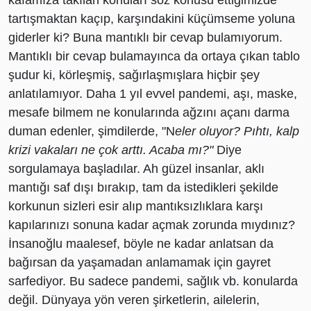
kafamıza takılan konuları söz konusu ettiğimizde
tartışmaktan kaçıp, karşındakini küçümseme yoluna
giderler ki? Buna mantıklı bir cevap bulamıyorum.
Mantıklı bir cevap bulamayınca da ortaya çıkan tablo
şudur ki, körleşmiş, sağırlaşmışlara hiçbir şey
anlatılamıyor. Daha 1 yıl evvel pandemi, aşı, maske,
mesafe bilmem ne konularında ağzını açanı darma
duman edenler, şimdilerde, "N
eler oluyor
? P
ı
ht
ı, kalp
krizi vakaları ne çok arttı
. Acaba m
ı
?
"
Diye
sorgulamaya başladılar. Ah güzel insanlar, aklı
mantığı saf dışı bırakıp, tam da istedikleri şekilde
korkunun sizleri esir alıp mantıksızlıklara karşı
kapılarınızı sonuna kadar açmak zorunda mıydınız?
İnsanoğlu maalesef, böyle ne kadar anlatsan da
bağırsan da yaşamadan anlamamak için gayret
sarfediyor. Bu sadece pandemi, sağlık vb. konularda
değil. Dünyaya yön veren şirketlerin, ailelerin,