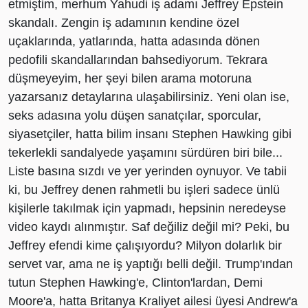
etmiştim, merhum Yahudi iş adamı Jeffrey Epstein
skandalı. Zengin iş adamının kendine özel
uçaklarında, yatlarında, hatta adasında dönen
pedofili skandallarından bahsediyorum. Tekrara
düşmeyeyim, her şeyi bilen arama motoruna
yazarsanız detaylarına ulaşabilirsiniz. Yeni olan ise,
seks adasına yolu düşen sanatçılar, sporcular,
siyasetçiler, hatta bilim insanı Stephen Hawking gibi
tekerlekli sandalyede yaşamını sürdüren biri bile...
Liste basına sızdı ve yer yerinden oynuyor. Ve tabii
ki, bu Jeffrey denen rahmetli bu işleri sadece ünlü
kişilerle takılmak için yapmadı, hepsinin neredeyse
video kaydı alınmıştır. Saf değiliz değil mi? Peki, bu
Jeffrey efendi kime çalışıyordu? Milyon dolarlık bir
servet var, ama ne iş yaptığı belli değil. Trump'ından
tutun Stephen Hawking'e, Clinton'lardan, Demi
Moore'a, hatta Britanya Kraliyet ailesi üyesi Andrew'a