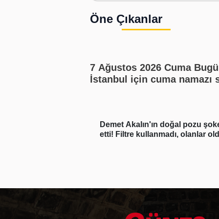
Öne Çıkanlar
7 Ağustos 2026 Cuma Bugü
İstanbul için cuma namazı 
kaçta? Cuma namazı kaç re
En güzel cuma mesajları
staneye mi
Demet Akalın'ın doğal pozu şok
ızında açıklama geldi
etti! Filtre kullanmadı, olanlar ol