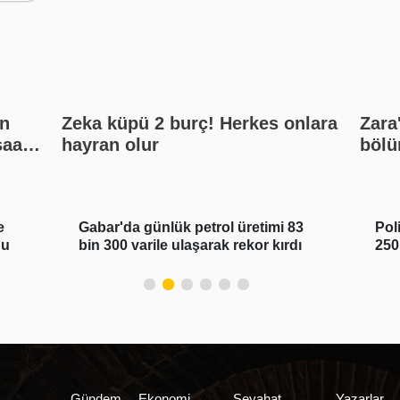
n
Zeka küpü 2 burç! Herkes onlara
Zara
saat
hayran olur
bölü
kat?
inan
e
Gabar'da günlük petrol üretimi 83
Pol
du
bin 300 varile ulaşarak rekor kırdı
250
Gündem
Ekonomi
Seyahat
Yazarlar