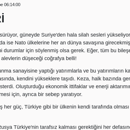
e 06:14:00
İ
rüyor, güneyde Suriye'den hala silah sesleri yükseliy
ıda ise Nato ülkelerine her an dünya savaşına girecekmiş 
bi durumlar için söylenmiş olsa gerek. Eğer, tüm bu bileş
levlerin düşeceği coğrafya belli!
unma sanayisine yaptığı yatırımlarla ve bu yatırımların ka
sında, kendini yükseklere taşıdı. Keza, halk bazında genet
erdi. Oluşturduğu ekonomik ittifaklar ve enerji aktarımın
esi için, ayrıca bir sebep yaratıyor.
ş her güç, Türkiye gibi bir ülkenin kendi tarafında olması 
usya Türkiye'nin tarafsız kalması gerektiğini her defasınd