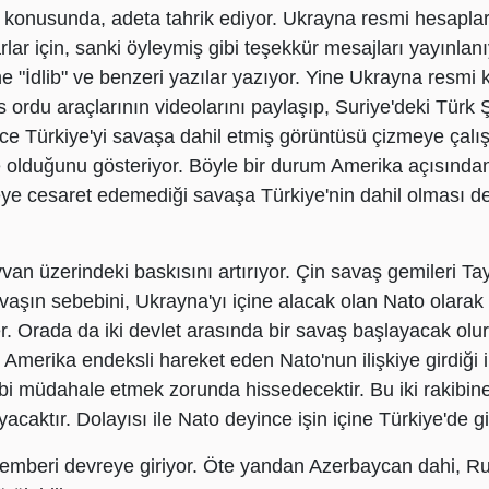
ı konusunda, adeta tahrik ediyor. Ukrayna resmi hesapla
rarlar için, sanki öyleymiş gibi teşekkür mesajları yayınl
ne "İdlib" ve benzeri yazılar yazıyor. Yine Ukrayna resmi
s ordu araçlarının videolarını paylaşıp, Suriye'deki Türk Şe
e Türkiye'yi savaşa dahil etmiş görüntüsü çizmeye çalı
 olduğunu gösteriyor. Böyle bir durum Amerika açısında
meye cesaret edemediği savaşa Türkiye'nin dahil olması 
van üzerindeki baskısını artırıyor. Çin savaş gemileri T
şın sebebini, Ukrayna'yı içine alacak olan Nato olarak 
. Orada da iki devlet arasında bir savaş başlayacak olur
 Amerika endeksli hareket eden Nato'nun ilişkiye girdiği i
bi müdahale etmek zorunda hissedecektir. Bu iki rakibin
aktır. Dolayısı ile Nato deyince işin içine Türkiye'de gir
çemberi devreye giriyor. Öte yandan Azerbaycan dahi, R