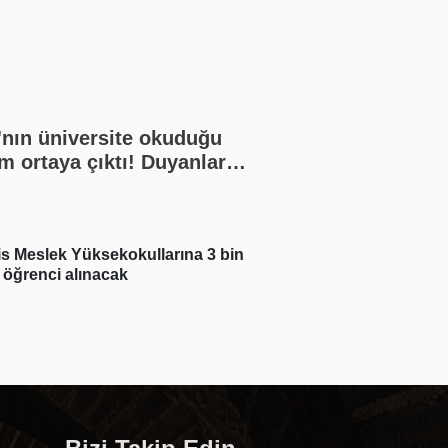
'nın üniversite okuduğu
m ortaya çıktı! Duyanlar
amadı
is Meslek Yüksekokullarına 3 bin
Real Madrid açıklad
 öğrenci alınacak
Junior imzayı attı