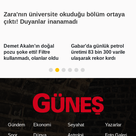
Zara'nın üniversite okuduğu bölüm ortaya
çıktı! Duyanlar inanamadı
Demet Akalın'ın doğal
Gabar'da günlük petrol
pozu şoke etti! Filtre
üretimi 83 bin 300 varile
kullanmadı, olanlar oldu
ulaşarak rekor kırdı
Gündem
Ekonomi
Seyahat
Yazarlar
Spor
Dünya
Astroloji
Foto Galeri