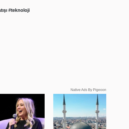
atışı
#teknoloji
Native Ads By Pigeoon