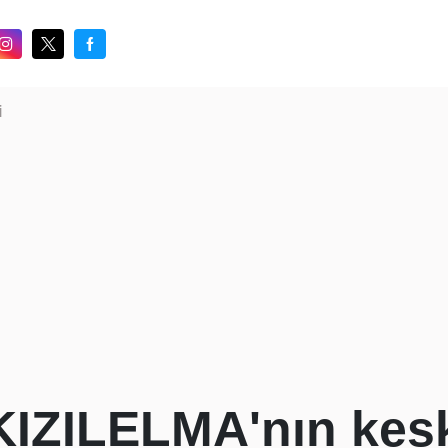
i
KIZILELMA'nın kes