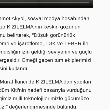
met Akyol, sosyal medya hesabından
ktar KIZILELMA'nın keskin gözünün
belirterek, "Düşük görünürlük
leme ve işaretleme, LGK ve TEBER ile
ndisliğimizin geldiği seviyenin ve güçlü
tergesidir. Emeği geçen tüm ekiplerimizi
ini kullandı.
rat İkinci de KIZILELMA'dan yapılan
üm Kiti'nin hedefi başarıyla vurduğunu
diğimiz milli teknolojilerimizle gücümüze
z." değerlendirmesinde bulundu.