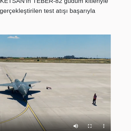
ETSAN'ın TEBER-82 güdüm kitleriyle
erçekleştirilen test atışı başarıyla