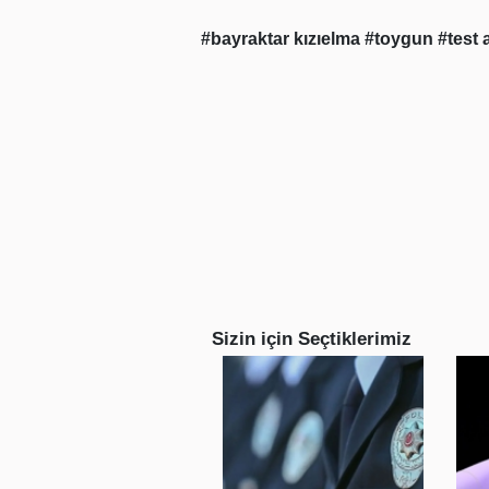
#bayraktar kızıelma
#toygun
#test 
Sizin için Seçtiklerimiz