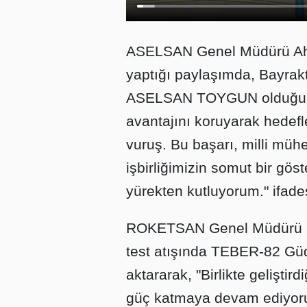
ASELSAN Genel Müdürü Ah
yaptığı paylaşımda, Bayra
ASELSAN TOYGUN olduğunu 
avantajını koruyarak hedef
vuruş. Bu başarı, milli mühe
işbirliğimizin somut bir gös
yürekten kutluyorum." ifades
ROKETSAN Genel Müdürü Mu
test atışında TEBER-82 Güd
aktararak, "Birlikte geliştir
güç katmaya devam ediyoru