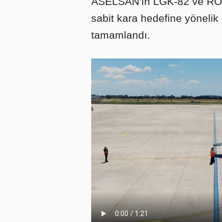
ASELSAN'ın LGK-82 ve ROK
sabit kara hedefine yönelik g
tamamlandı.