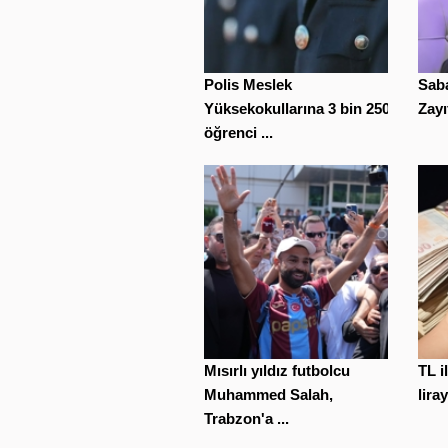
Polis Meslek
Saba
Yüksekokullarına 3 bin 250
Zayıf
öğrenci ...
Mısırlı yıldız futbolcu
TL i
Muhammed Salah,
liray
Trabzon'a ...