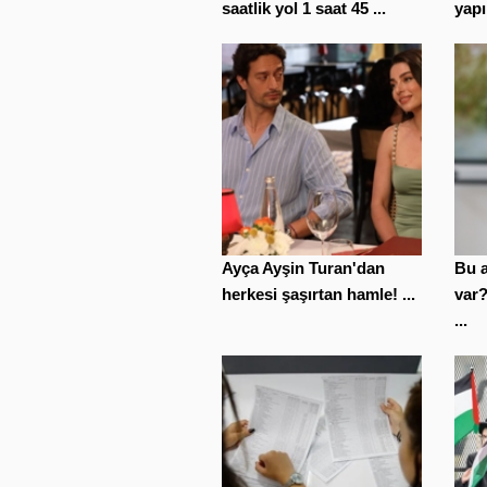
saatlik yol 1 saat 45 ...
yapı
Ayça Ayşin Turan'dan
Bu a
herkesi şaşırtan hamle! ...
var
...