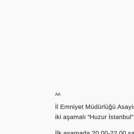
AA
İl Emniyet Müdürlüğü Asay
iki aşamalı "Huzur İstanbul
İlk aşamada 20.00-22.00 sa