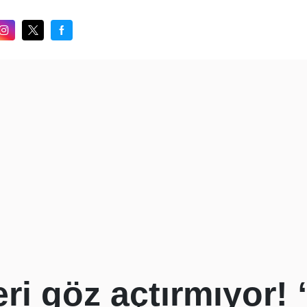
eri göz açtırmıyor!