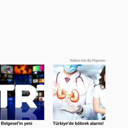
Native Ads By Pigeoon
Belgesel'in yeni
Türkiye'de böbrek alarmı!