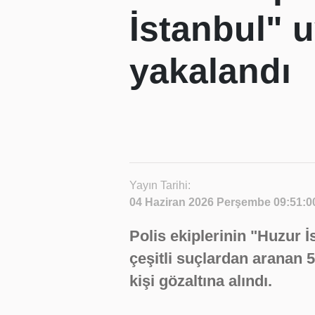
İstanbul" 
yakalandı
Yayın Tarihi:
04 Haziran 2026 Perşembe 09:51:0
Polis ekiplerinin "Huzur 
çeşitli suçlardan aranan
kişi gözaltına alındı.