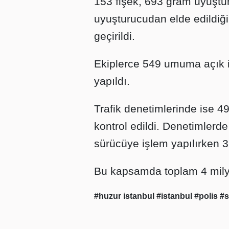
153 fişek, 693 gram uyuştu
uyuşturucudan elde edildiği 
geçirildi.
Ekiplerce 549 umuma açık iş
yapıldı.
Trafik denetimlerinde ise 4
kontrol edildi. Denetimlerde
sürücüye işlem yapılırken 3
Bu kapsamda toplam 4 milyon
#huzur istanbul
#istanbul
#polis
#