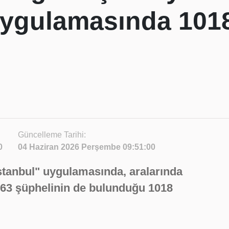
uygulamasında 101
Güncelleme Tarihi:
0
04 Haziran 2026 Perşembe 09:51:00
İstanbul" uygulamasında, aralarında
 563 şüphelinin de bulunduğu 1018