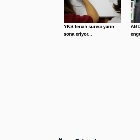
YKS tercih süreci yarın
ABD'
sona eriyor...
enge