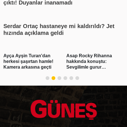
çıktı! Duyanlar inanamadı
Serdar Ortaç hastaneye mi kaldırıldı? Jet
hızında açıklama geldi
Asap Rocky Rihanna
Burcu Özberk yeni sezon
hakkında konuştu:
öncesi enerji depoluyor!
Sevgilimle gurur
Tatil kareleri beğeni
duyuyorum
yağmuruna tutuldu