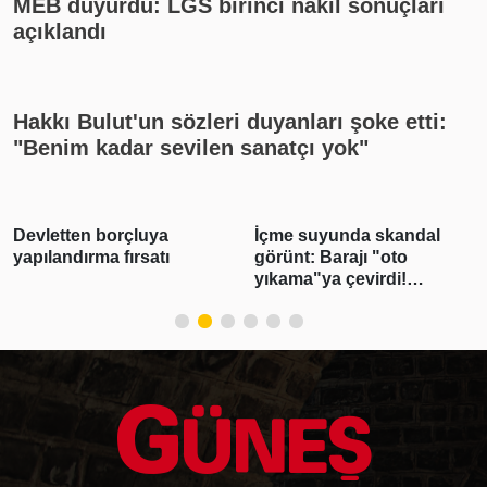
MEB duyurdu: LGS birinci nakil sonuçları
açıklandı
Hakkı Bulut'un sözleri duyanları şoke etti:
"Benim kadar sevilen sanatçı yok"
Devletten borçluya
İçme suyunda skandal
yapılandırma fırsatı
görünt: Barajı "oto
yıkama"ya çevirdi!
Köpükte köpürte aracını
yıkadı