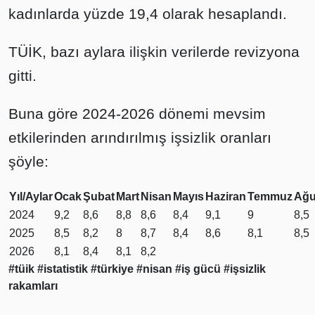
kadınlarda yüzde 19,4 olarak hesaplandı.
TÜİK, bazı aylara ilişkin verilerde revizyona
gitti.
Buna göre 2024-2026 dönemi mevsim
etkilerinden arındırılmış işsizlik oranları
şöyle:
Yıl/Aylar
Ocak
Şubat
Mart
Nisan
Mayıs
Haziran
Temmuz
Ağu
2024
9,2
8,6
8,8
8,6
8,4
9,1
9
8,5
2025
8,5
8,2
8
8,7
8,4
8,6
8,1
8,5
2026
8,1
8,4
8,1
8,2
#tüik
#istatistik
#türkiye
#nisan
#iş gücü
#işsizlik
rakamları