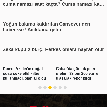
cuma namazı saat kaçta? Cuma namazı kaç
rekat? En güzel cuma mesajları
Yoğun bakıma kaldırılan Cansever'den
haber var! Açıklama geldi
Zeka küpü 2 burç! Herkes onlara hayran olur
Demet Akalın'ın doğal
Gabar'da günlük petrol
pozu şoke etti! Filtre
üretimi 83 bin 300 varile
kullanmadı, olanlar oldu
ulaşarak rekor kırdı