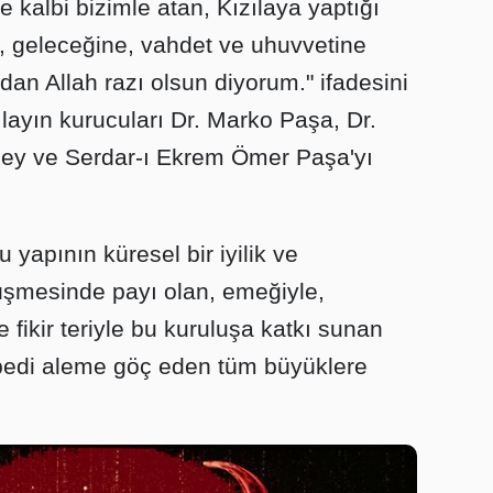
e kalbi bizimle atan, Kızılaya yaptığı
e, geleceğine, vahdet ve uhuvvetine
dan Allah razı olsun diyorum." ifadesini
layın kurucuları Dr. Marko Paşa, Dr.
 Bey ve Serdar-ı Ekrem Ömer Paşa'yı
apının küresel bir iyilik ve
şmesinde payı olan, emeğiyle,
e fikir teriyle bu kuruluşa katkı sunan
ebedi aleme göç eden tüm büyüklere