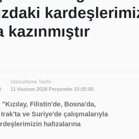
zdaki kardeşlerimi
a kazınmıştır
Güncelleme Tarihi:
0
11 Haziran 2026 Perşembe 15:05:00
ızılay, Filistin'de, Bosna'da,
Irak'ta ve Suriye'de çalışmalarıyla
deşlerimizin hafızalarına