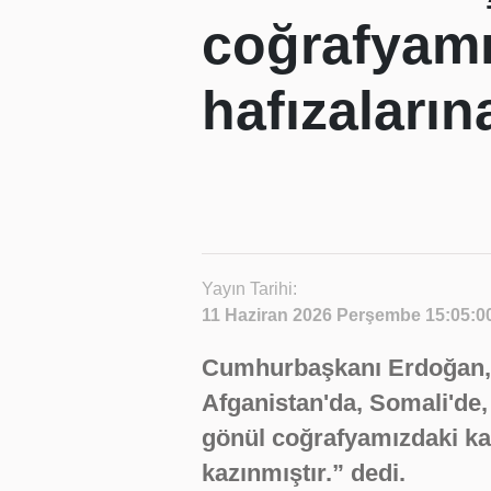
coğrafyamı
hafızaların
Yayın Tarihi:
11 Haziran 2026 Perşembe 15:05:0
Cumhurbaşkanı Erdoğan, ”K
Afganistan'da, Somali'de, 
gönül coğrafyamızdaki kar
kazınmıştır.” dedi.