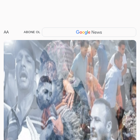
AA
ABONE OL