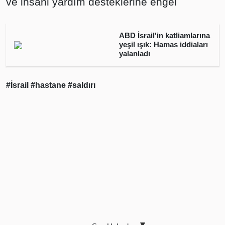
ve insani yardım desteklerine engel
ABD İsrail'in katliamlarına
yeşil ışık: Hamas iddiaları
yalanladı
#İsrail
#hastane
#saldırı