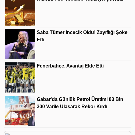
Saba Tümer Incecik Oldu! Zayıflığı Şoke
Etti
Fenerbahçe, Avantaj Elde Etti
Gabar'da Günlük Petrol Üretimi 83 Bin
300 Varile Ulaşarak Rekor Kırdı