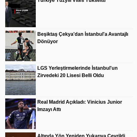
Türkiye Yüzyılı Vites Yükseltti
Beşiktaş Çekya'dan İstanbul'a Avantajlı
Dönüyor
LGS Yerleştirmelerinde İstanbul'un
Zirvedeki 20 Lisesi Belli Oldu
Real Madrid Açıkladı: Vinicius Junior
Imzayı Attı
Altında Yön Yeniden Yukarıya Çevrildi