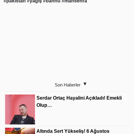
#pakistan
#yağış
#bannu
#mansehra
Son Haberler
Serdar Ortaç Hayalini Açıkladı! Emekli
Olup…
Altında Sert Yükseliş! 6 Ağustos