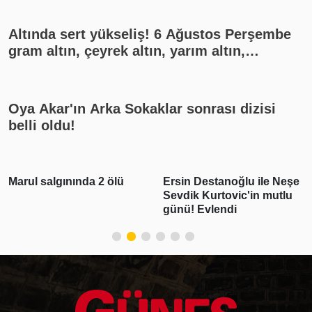
Altında sert yükseliş! 6 Ağustos Perşembe
gram altın, çeyrek altın, yarım altın,
cumhuriyet altını ne kadar?
Oya Akar'ın Arka Sokaklar sonrası dizisi
belli oldu!
Ersin Destanoğlu ile Neşe
Deniz Can Aktaş ve
Sevdik Kurtovic'in mutlu
Devrim Özkan aşk yaşıyo
günü! Evlendi
Romantik paylaşım geldi