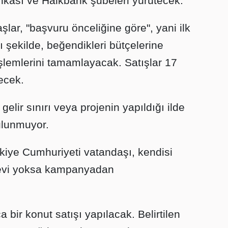
Bankası ve Halkbank şubeleri yürütecek.
lar, "başvuru önceliğine göre", yani ilk
ı şekilde, beğendikleri bütçelerine
şlemlerini tamamlayacak. Satışlar 17
ecek.
lir sınırı veya projenin yapıldığı ilde
ulunmuyor.
kiye Cumhuriyeti vatandaşı, kendisi
ı evi yoksa kampanyadan
 bir konut satışı yapılacak. Belirtilen