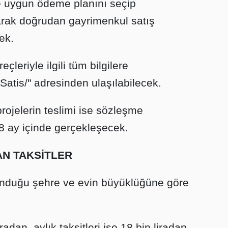
ne uygun ödeme planını seçip
rarak doğrudan gayrimenkul satış
ek.
eçleriyle ilgili tüm bilgilere
ikSatis/" adresinden ulaşılabilecek.
ojelerin teslimi ise sözleşme
48 ay içinde gerçekleşecek.
AN TAKSİTLER
lunduğu şehre ve evin büyüklüğüne göre
iradan, aylık taksitleri ise 18 bin liradan