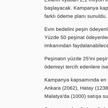
başlayacak. Kampanya kaps
farklı ödeme planı sunuldu.
Evin bedelini peşin ödeyen
Yüzde 50 peşinat ödeyenler,
imkanından faydalanabilec
Peşinatın yüzde 25'ini peşin
ödemeyi tercih edenlere is
Kampanya kapsamında en fa
Ankara (2062), Hatay (123
Malatya'da (1000) satışa s