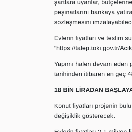
şartlara uyanlar, bütçeleri
peşinatlarını bankaya yatı
sözleşmesini imzalayabilec
Evlerin fiyatları ve teslim sür
"https://talep.toki.gov.tr/Ac
Yapımı halen devam eden pr
tarihinden itibaren en geç 
18 BİN LİRADAN BAŞLAY
Konut fiyatları projenin bu
değişiklik gösterecek.
Evlerin fiyatları 2,1 milyon l