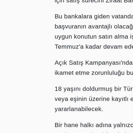
için satış sürecini Ziraat 
Bu bankalara giden vatandaş
başvuranın avantajlı olacağ
uygun konutun satın alma i
Temmuz'a kadar devam ed
Açık Satış Kampanyası'nda ge
ikamet etme zorunluluğu b
18 yaşını doldurmuş bir Tür
veya eşinin üzerine kayıtl
yararlanabilecek.
Bir hane halkı adına yalnızca