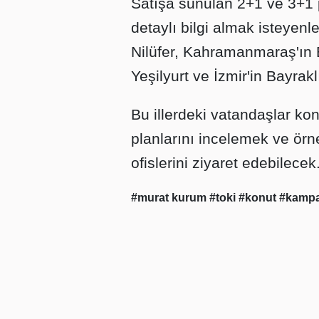
Satışa sunulan 2+1 ve 3+1 p
detaylı bilgi almak isteyenl
Nilüfer, Kahramanmaraş'ın E
Yeşilyurt ve İzmir'in Bayrakl
Bu illerdeki vatandaşlar konu
planlarını incelemek ve örn
ofislerini ziyaret edebilecek
#murat kurum
#toki
#konut
#kamp