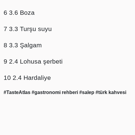
6 3.6 Boza
7 3.3 Turşu suyu
8 3.3 Şalgam
9 2.4 Lohusa şerbeti
10 2.4 Hardaliye
#TasteAtlas
#gastronomi rehberi
#salep
#türk kahvesi