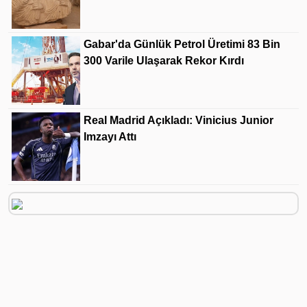
Gabar'da Günlük Petrol Üretimi 83 Bin
300 Varile Ulaşarak Rekor Kırdı
Real Madrid Açıkladı: Vinicius Junior
Imzayı Attı