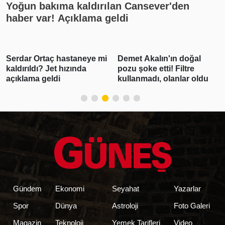
Yoğun bakıma kaldırılan Cansever'den
haber var! Açıklama geldi
Serdar Ortaç hastaneye mi
Demet Akalın'ın doğal
kaldırıldı? Jet hızında
pozu şoke etti! Filtre
açıklama geldi
kullanmadı, olanlar oldu
Gündem
Ekonomi
Seyahat
Yazarlar
Spor
Dünya
Astroloji
Foto Galeri
Magazin
Teknoloji
Yemek Tarifleri
Video