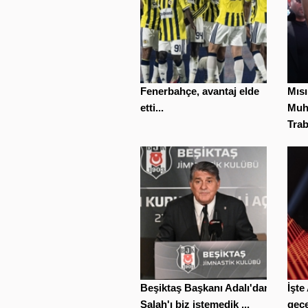
Fenerbahçe, avantaj elde
Mısı
etti...
Muh
Trab
Beşiktaş Başkanı Adalı'dan
İşte
Salah'ı biz istemedik ...
gece