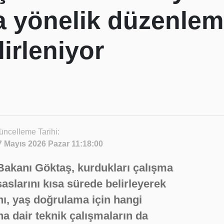
a yönelik düzenle
lirleniyor
üncelleme Tarihi:
7 Mayıs 2026 Pazar 11:18:00
Bakanı Göktaş, kurdukları çalışma
slarını kısa sürede belirleyerek
nı, yaş doğrulama için hangi
na dair teknik çalışmaların da