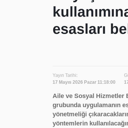
kullanımın
esasları be
Yayın Tarihi:
G
17 Mayıs 2026 Pazar 11:18:00
1
Aile ve Sosyal Hizmetler 
grubunda uygulamanın esa
yönetmeliği çıkaracakları
yöntemlerin kullanılacağı