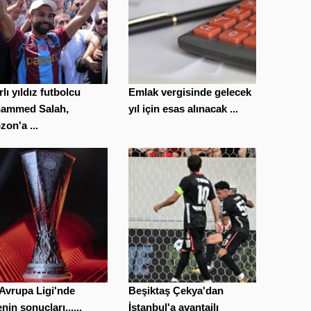
rlı yıldız futbolcu
Emlak vergisinde gelecek
ammed Salah,
yıl için esas alınacak ...
zon'a ...
 Avrupa Ligi'nde
Beşiktaş Çekya'dan
nin sonuçları......
İstanbul'a avantajlı