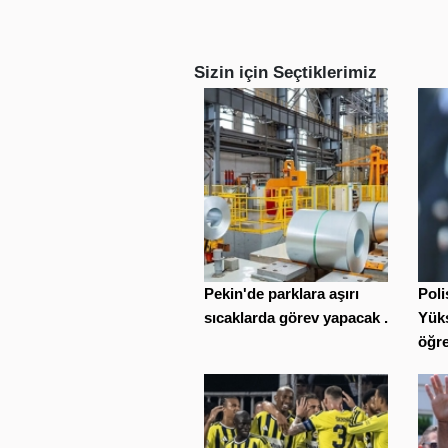
Sizin için Seçtiklerimiz
Pekin'de parklara aşırı
Poli
sıcaklarda görev yapacak ...
Yüks
öğre