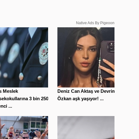
Native Ads By Pigeoon
s Meslek
Deniz Can Aktaş ve Devrim
ekokullarına 3 bin 250
Özkan aşk yaşıyor! ...
nci ...