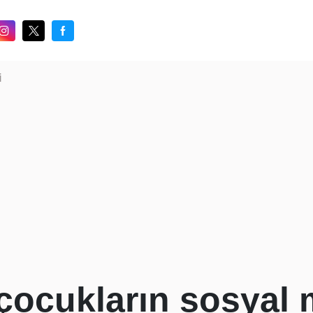
i
ı çocukların sosyal