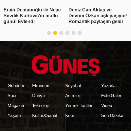
Deniz Can Aktaş ve
Yoğun bakıma kaldırılan
Devrim Özkan aşk yaşıyor!
Cansever'den haber var!
Romantik paylaşım geldi
Açıklama geldi
Gündem
Ekonomi
Seyahat
Yazarlar
Spor
Dünya
Astroloji
Foto Galeri
Magazin
Teknoloji
Yemek Tarifleri
Video
Yaşam
Kültür&Sanat
Kobi
Son Dakika