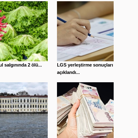
l salgınında 2 ölü...
LGS yerleştirme sonuçları
açıklandı...