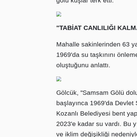
gölü kuşlar terk etti.
"TABİAT CANLILIĞI KALM
Mahalle sakinlerinden 63 
1969'da su taşkınını önlem
oluştuğunu anlattı.
Gölcük, "Samsam Gölü dolup
başlayınca 1969'da Devlet S
Kozanlı Belediyesi bent yap
2023'e kadar su vardı. Bu yı
ve iklim değişikliği nedeni