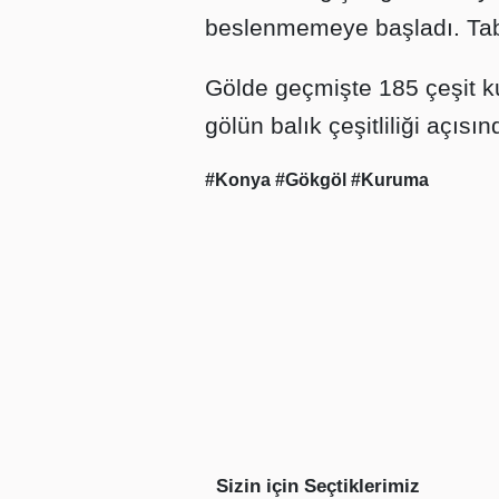
beslenmemeye başladı. Tabia
Gölde geçmişte 185 çeşit ku
gölün balık çeşitliliği açıs
#Konya
#Gökgöl
#Kuruma
Sizin için Seçtiklerimiz