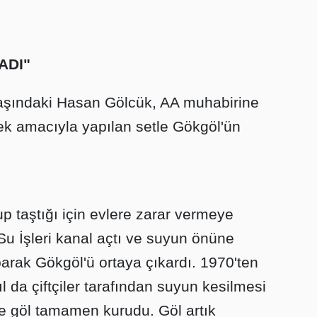
ADI"
yaşındaki Hasan Gölcük, AA muhabirine
ek amacıyla yapılan setle Gökgöl'ün
 taştığı için evlere zarar vermeye
u İşleri kanal açtı ve suyun önüne
arak Gökgöl'ü ortaya çıkardı. 1970'ten
l da çiftçiler tarafından suyun kesilmesi
yle göl tamamen kurudu. Göl artık