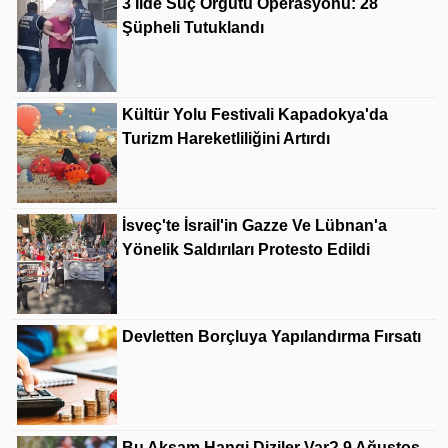
3 Ilde Suç Örgütü Operasyonu: 28
Şüpheli Tutuklandı
Kültür Yolu Festivali Kapadokya'da
Turizm Hareketliliğini Artırdı
İsveç'te İsrail'in Gazze Ve Lübnan'a
Yönelik Saldırıları Protesto Edildi
Devletten Borçluya Yapılandırma Fırsatı
Bu Akşam Hangi Diziler Var? 9 Ağustos