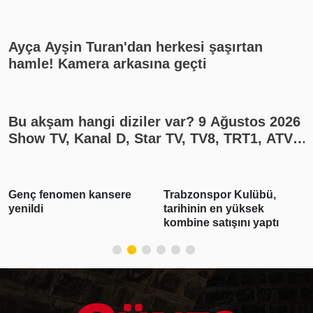
yayın akışı
Ayça Ayşin Turan'dan herkesi şaşırtan
hamle! Kamera arkasına geçti
Bu akşam hangi diziler var? 9 Ağustos 2026
Show TV, Kanal D, Star TV, TV8, TRT1, ATV
yayın akışı
nsere
Trabzonspor Kulübü,
3 ilde suç örgütü
tarihinin en yüksek
operasyonu: 28 şü
kombine satışını yaptı
tutuklandı