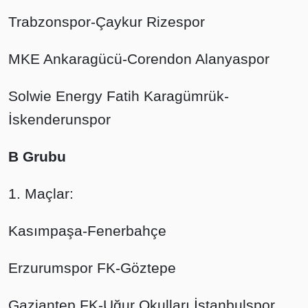
Trabzonspor-Çaykur Rizespor
MKE Ankaragücü-Corendon Alanyaspor
Solwie Energy Fatih Karagümrük-
İskenderunspor
B Grubu
1. Maçlar:
Kasımpaşa-Fenerbahçe
Erzurumspor FK-Göztepe
Gaziantep FK-Uğur Okulları İstanbulspor