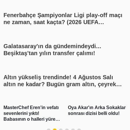
Fenerbahçe Şampiyonlar Ligi play-off maçı
ne zaman, saat kaçta? (2026 UEFA
Şampiyonlar Ligi play-off Fenerbahçe -
Sturm Graz maçı, Fenerbahçe muhtemel
11'i)
Galatasaray'ın da gündemindeydi...
Beşiktaş'tan yılın transfer çalımı!
Altın yükseliş trendinde! 4 Ağustos Salı
altın ne kadar? Bugün gram altın, çeyrek
altın kaç lira? Gümüş ne kadar oldu? Son
dakika altın fiyatları, güncel alış satış
rakamları, canlı takip
MasterChef Eren'in vefatı
Oya Akar'ın Arka Sokaklar
sevenlerini yıktı!
sonrası dizisi belli oldu!
Babasının o halleri yürek
burktu