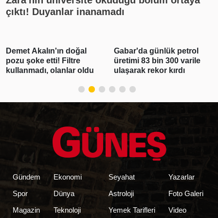
çıktı! Duyanlar inanamadı
Demet Akalın'ın doğal
Gabar'da günlük petrol
pozu şoke etti! Filtre
üretimi 83 bin 300 varile
kullanmadı, olanlar oldu
ulaşarak rekor kırdı
Gündem
Ekonomi
Seyahat
Yazarlar
Spor
Dünya
Astroloji
Foto Galeri
Magazin
Teknoloji
Yemek Tarifleri
Video