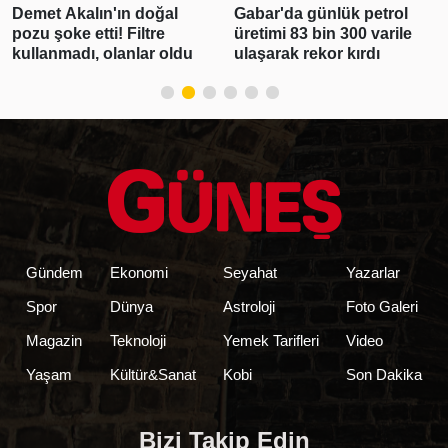
emet Akalın'ın doğal
Gabar'da günlük petrol
Po
ozu şoke etti! Filtre
üretimi 83 bin 300 varile
Yü
ullanmadı, olanlar oldu
ulaşarak rekor kırdı
25
Gündem
Ekonomi
Seyahat
Yazarlar
Spor
Dünya
Astroloji
Foto Galeri
Magazin
Teknoloji
Yemek Tarifleri
Video
Yaşam
Kültür&Sanat
Kobi
Son Dakika
Bizi Takip Edin