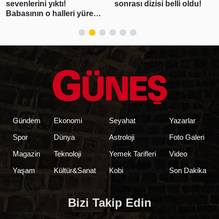
sonrası dizisi belli oldu!
kullanmayacağım"
demişti! Erdal
Beşikçioğlu'nun esrar
testi pozitif çıktı
Gündem
Ekonomi
Seyahat
Yazarlar
Spor
Dünya
Astroloji
Foto Galeri
Magazin
Teknoloji
Yemek Tarifleri
Video
Yaşam
Kültür&Sanat
Kobi
Son Dakika
Bizi Takip Edin