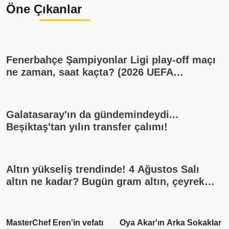
Öne Çıkanlar
Fenerbahçe Şampiyonlar Ligi play-off maçı
ne zaman, saat kaçta? (2026 UEFA
Şampiyonlar Ligi play-off Fenerbahçe -
Sturm Graz maçı, Fenerbahçe muhtemel
11'i)
Galatasaray'ın da gündemindeydi...
Beşiktaş'tan yılın transfer çalımı!
Altın yükseliş trendinde! 4 Ağustos Salı
altın ne kadar? Bugün gram altın, çeyrek
altın kaç lira? Gümüş ne kadar oldu? Son
dakika altın fiyatları, güncel alış satış
rakamları, canlı takip
Oya Akar'ın Arka Sokaklar
"Pişmanım bir daha