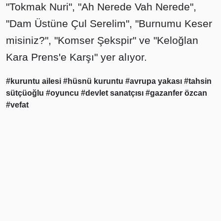
"Tokmak Nuri", "Ah Nerede Vah Nerede",
"Dam Üstüne Çul Serelim", "Burnumu Keser
misiniz?", "Komser Şekspir" ve "Keloğlan
Kara Prens'e Karşı" yer alıyor.
#kuruntu ailesi
#hüsnü kuruntu
#avrupa yakası
#tahsin
sütçüoğlu
#oyuncu
#devlet sanatçısı
#gazanfer özcan
#vefat