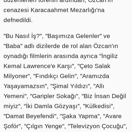
cenazesi Karacaahmet Mezarlığı'na
defnedildi.
"Bu Nasıl İş?", "Başımıza Gelenler" ve
"Baba" adlı dizilerde de rol alan Özcan'ın
oynadığı filmlerin arasında ayrıca "İngiliz
Kemal Lawrence'e Karşı", "Çeto Salak
Milyoner", "Fındıkçı Gelin", "Aramızda
Yaşayamazsın", "Şimal Yıldızı", "Allı
Yemeni", "Garipler Sokağı", "Biz İnsan Değil
miyiz", "İki Damla Gözyaşı", "Külkedisi",
"Damat Beyefendi", "Şaka Yapma", "Avare
Şoför", "Çılgın Yenge", "Televizyon Çocuğu",