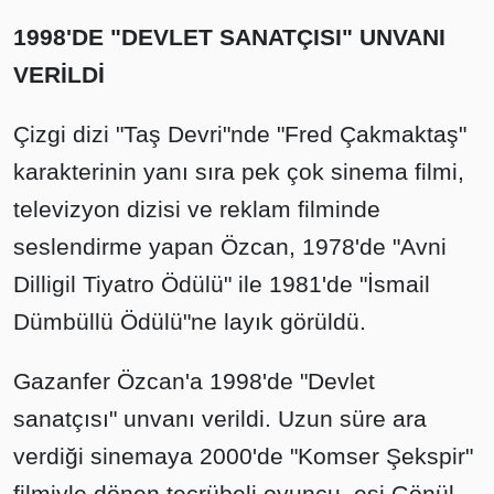
1998'DE "DEVLET SANATÇISI" UNVANI
VERİLDİ
Çizgi dizi "Taş Devri"nde "Fred Çakmaktaş"
karakterinin yanı sıra pek çok sinema filmi,
televizyon dizisi ve reklam filminde
seslendirme yapan Özcan, 1978'de "Avni
Dilligil Tiyatro Ödülü" ile 1981'de "İsmail
Dümbüllü Ödülü"ne layık görüldü.
Gazanfer Özcan'a 1998'de "Devlet
sanatçısı" unvanı verildi. Uzun süre ara
verdiği sinemaya 2000'de "Komser Şekspir"
filmiyle dönen tecrübeli oyuncu, eşi Gönül