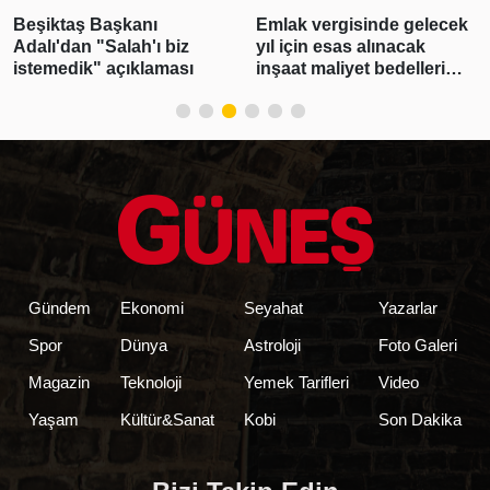
Beşiktaş Başkanı
Emlak vergisinde gelecek
Adalı'dan "Salah'ı biz
yıl için esas alınacak
istemedik" açıklaması
inşaat maliyet bedelleri
belirlendi
Gündem
Ekonomi
Seyahat
Yazarlar
Spor
Dünya
Astroloji
Foto Galeri
Magazin
Teknoloji
Yemek Tarifleri
Video
Yaşam
Kültür&Sanat
Kobi
Son Dakika