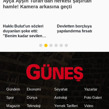
Ayça Ayşin Turan'dan herkesi şaşırtan
hamle! Kamera arkasına geçti
Devletten borçluya
Çinli arkeologlar,
yapılandırma fırsatı
Türkiye'de Neolitik Çağ'ın
izini sürüyor
Gündem
Ekonomi
Seyahat
Yazarlar
Spor
Dünya
Astroloji
Foto Galeri
Magazin
Teknoloji
Yemek Tarifleri
Video