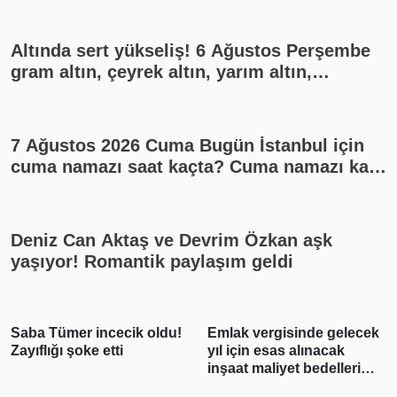
Altında sert yükseliş! 6 Ağustos Perşembe
gram altın, çeyrek altın, yarım altın,
cumhuriyet altını ne kadar?
7 Ağustos 2026 Cuma Bugün İstanbul için
cuma namazı saat kaçta? Cuma namazı kaç
rekat? En güzel cuma mesajları
Deniz Can Aktaş ve Devrim Özkan aşk
yaşıyor! Romantik paylaşım geldi
!
Emlak vergisinde gelecek
Zeka küpü 2 burç! Herke
yıl için esas alınacak
onlara hayran olur
inşaat maliyet bedelleri
belirlendi