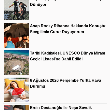
Dönüyor
Asap Rocky Rihanna Hakkında Konuştu:
Sevgilimle Gurur Duyuyorum
Tarihi Kadıkalesi, UNESCO Dünya Mirası
Geçici Listesi'ne Dahil Edildi
6 Ağustos 2026 Perşembe Yurtta Hava
Durumu
Ersin Destanoğlu Ile Neşe Sevdik