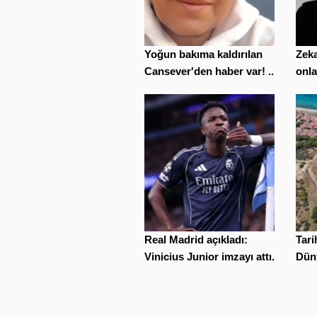
Yoğun bakıma kaldırılan
Zeka
Cansever'den haber var! ...
onla
Real Madrid açıkladı:
Tar
Vinicius Junior imzayı attı...
Düny