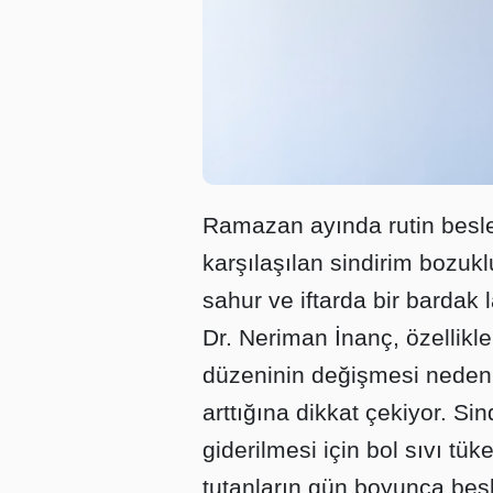
Ramazan ayında rutin besle
karşılaşılan sindirim bozuk
sahur ve iftarda bir bardak l
Dr. Neriman İnanç, özelli
düzeninin değişmesi nedeniy
arttığına dikkat çekiyor. Si
giderilmesi için bol sıvı tü
tutanların gün boyunca bes