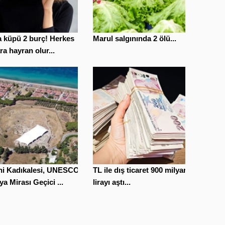
 küpü 2 burç! Herkes
Marul salgınında 2 ölü...
ra hayran olur...
ihi Kadıkalesi, UNESCO
TL ile dış ticaret 900 milyar
a Mirası Geçici ...
lirayı aştı...