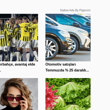
Native Ads By Pigeoon
rbahçe, avantaj elde
Otomotiv satışları
.
Temmuzda % 25 daraldı...