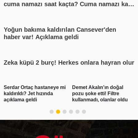
cuma namazı saat kaçta? Cuma namazı kaç
rekat? En güzel cuma mesajları
Yoğun bakıma kaldırılan Cansever'den
haber var! Açıklama geldi
Zeka küpü 2 burç! Herkes onlara hayran olur
Demet Akalın'ın doğal
Gabar'da günlük petrol
pozu şoke etti! Filtre
üretimi 83 bin 300 varile
kullanmadı, olanlar oldu
ulaşarak rekor kırdı