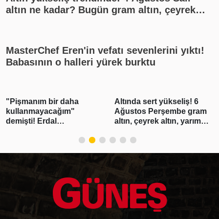
altın ne kadar? Bugün gram altın, çeyrek
altın kaç lira? Gümüş ne kadar oldu? Son
dakika altın fiyatları, güncel alış satış
rakamları, canlı takip
MasterChef Eren'in vefatı sevenlerini yıktı!
Babasının o halleri yürek burktu
Altında sert yükseliş! 6
Emekli maaş farkları ne
Ağustos Perşembe gram
zaman hesaplara
altın, çeyrek altın, yarım
yatırılacak? Emeklilerin
altın, cumhuriyet altını ne
beklediği haber geldi!
kadar?
Tarih belli oldu