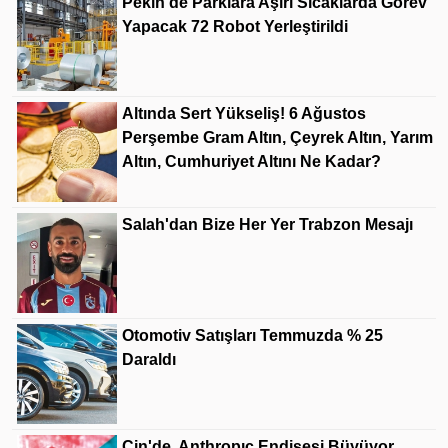
Pekin'de Parklara Aşırı Sıcaklarda Görev
Yapacak 72 Robot Yerleştirildi
Altında Sert Yükseliş! 6 Ağustos
Perşembe Gram Altın, Çeyrek Altın, Yarım
Altın, Cumhuriyet Altını Ne Kadar?
Salah'dan Bize Her Yer Trabzon Mesajı
Otomotiv Satışları Temmuzda % 25
Daraldı
Çin'de, Anthropıc Endişesi Büyüyor