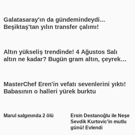
Galatasaray'ın da gündemindeydi...
Beşiktaş'tan yılın transfer çalımı!
Altın yükseliş trendinde! 4 Ağustos Salı
altın ne kadar? Bugün gram altın, çeyrek
altın kaç lira? Gümüş ne kadar oldu? Son
dakika altın fiyatları, güncel alış satış
rakamları, canlı takip
MasterChef Eren'in vefatı sevenlerini yıktı!
Babasının o halleri yürek burktu
Marul salgınında 2 ölü
Ersin Destanoğlu ile Neşe
Sevdik Kurtovic'in mutlu
günü! Evlendi