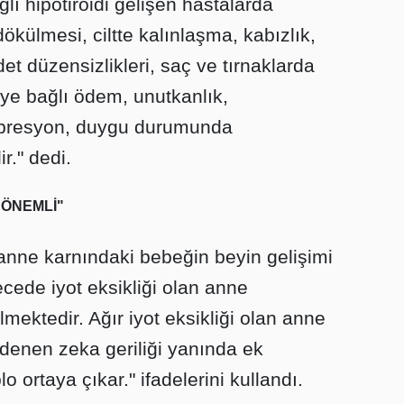
ğlı hipotiroidi gelişen hastalarda
 dökülmesi, ciltte kalınlaşma, kabızlık,
 düzensizlikleri, saç ve tırnaklarda
odiye bağlı ödem, unutkanlık,
epresyon, duygu durumunda
r." dedi.
N ÖNEMLİ"
 anne karnındaki bebeğin beyin gelişimi
ecede iyot eksikliği olan anne
mektedir. Ağır iyot eksikliği olan anne
denen zeka geriliği yanında ek
lo ortaya çıkar." ifadelerini kullandı.