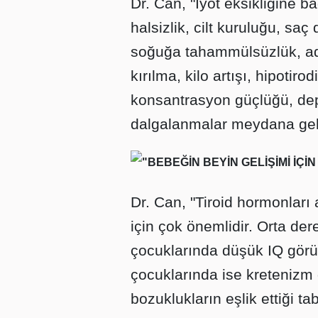
Dr. Can, "İyot eksikliğine ba
halsizlik, cilt kuruluğu, saç
soğuğa tahammülsüzlük, adet
kırılma, kilo artışı, hipotir
konsantrasyon güçlüğü, d
dalgalanmalar meydana geli
"BEBEĞİN BEYİN GELİŞİMİ İÇİ
Dr. Can, "Tiroid hormonları
için çok önemlidir. Orta der
çocuklarında düşük IQ görül
çocuklarında ise kretenizm 
bozuklukların eşlik ettiği tab