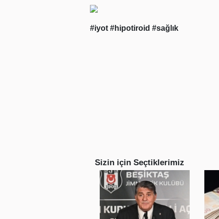
#iyot
#hipotiroid
#sağlık
Sizin için Seçtiklerimiz