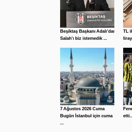
Beşiktaş Başkanı Adalı'dan
TL i
Salah'ı biz istemedik ...
liray
7 Ağustos 2026 Cuma
Fene
Bugün İstanbul için cuma
etti..
...