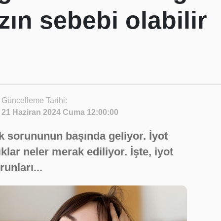
zın sebebi olabilir
Güncelleme Tarihi:
21 Haziran 2024 Cuma 12:00:00
lık sorununun başında geliyor. İyot
ıklar neler merak ediliyor. İşte, iyot
runları...