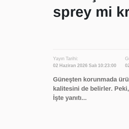
sprey mi k
Yayın Tarihi:
G
02 Haziran 2026 Salı 10:23:00
0
Güneşten korunmada ürün
kalitesini de belirler. P
İşte yanıtı...