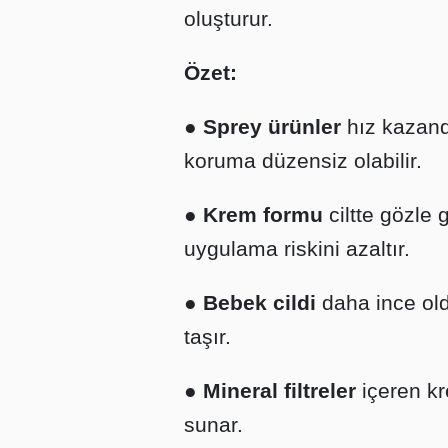
oluşturur.
Özet:
●
Sprey ürünler
hız kazandı
koruma düzensiz olabilir.
●
Krem formu
ciltte gözle 
uygulama riskini azaltır.
●
Bebek cildi
daha ince old
taşır.
●
Mineral filtreler
içeren kr
sunar.