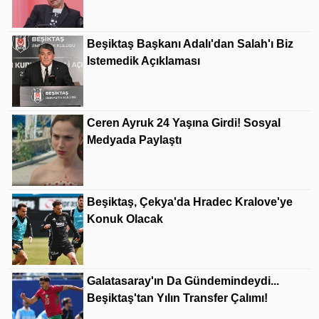
Beşiktaş Başkanı Adalı'dan Salah'ı Biz
Istemedik Açıklaması
Ceren Ayruk 24 Yaşına Girdi! Sosyal
Medyada Paylaştı
Beşiktaş, Çekya'da Hradec Kralove'ye
Konuk Olacak
Galatasaray'ın Da Gündemindeydi...
Beşiktaş'tan Yılın Transfer Çalımı!