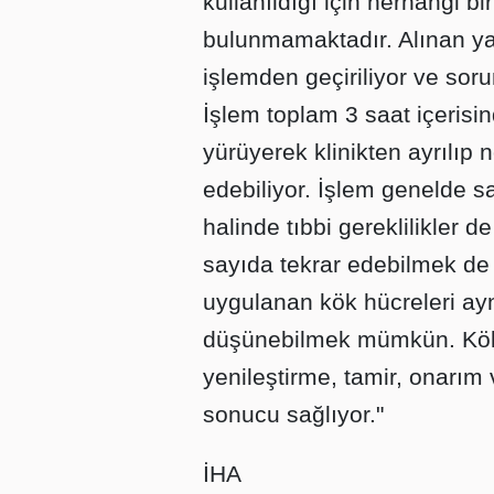
kullanıldığı için herhangi bi
bulunmamaktadır. Alınan ya
işlemden geçiriliyor ve soru
İşlem toplam 3 saat içerisi
yürüyerek klinikten ayrılı
edebiliyor. İşlem genelde s
halinde tıbbi gereklilikler d
sayıda tekrar edebilmek d
uygulanan kök hücreleri ayn
düşünebilmek mümkün. Kök
yenileştirme, tamir, onarı
sonucu sağlıyor."
İHA