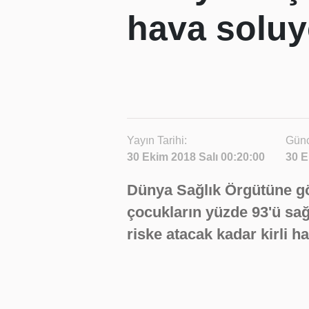
hava soluy
Yayın Tarihi:
Günc
30 Ekim 2018 Salı 00:20:00
30 E
Dünya Sağlık Örgütüne gö
çocukların yüzde 93'ü sağl
riske atacak kadar kirli h