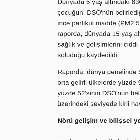
Dünyada 5 yaş altındaki 630
çocuğun, DSÖ'nün belirlediğ
ince partikül madde (PM2,5)
raporda, dünyada 15 yaş al
sağlık ve gelişimlerini ciddi
soluduğu kaydedildi.
Raporda, dünya genelinde 5
orta gelirli ülkelerde yüzde 
yüzde 52'sinin DSÖ'nün belir
üzerindeki seviyede kirli hav
Nörü gelişim ve bilişsel y