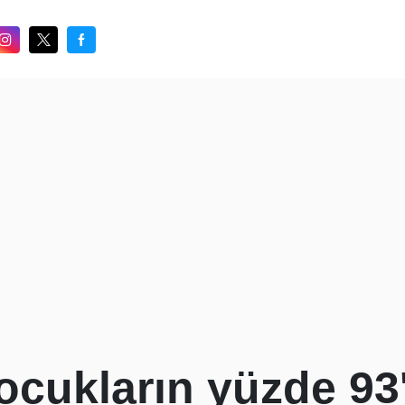
cukların yüzde 93'ü