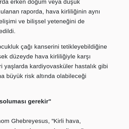
arda erken doğum veya düşük
rgulanan raporda, hava kirliliğinin aynı
işimi ve bilişsel yeteneğini de
dildi.
ocukluk çağı kanserini tetikleyebildiğine
ek düzeyde hava kirliliğiyle karşı
ri yaşlarda kardiyovasküler hastalık gibi
ha büyük risk altında olabileceği
soluması gerekir"
m Ghebreyesus, "Kirli hava,