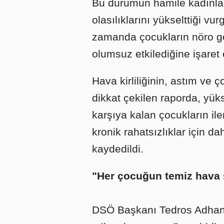
Bu durumun hamile kadınl
olasılıklarını yükselttiği vu
zamanda çocukların nöro gel
olumsuz etkilediğine işaret e
Hava kirliliğinin, astım ve ç
dikkat çekilen raporda, yüks
karşıya kalan çocukların ile
kronik rahatsızlıklar için da
kaydedildi.
"Her çocuğun temiz hava 
DSÖ Başkanı Tedros Adhano