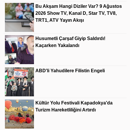
Bu Akşam Hangi Diziler Var? 9 Ağustos
2026 Show TV, Kanal D, Star TV, TV8,
TRT1, ATV Yayın Akışı
Husumetli Çarşaf Giyip Saldırdı!
Kaçarken Yakalandı
ABD'li Yahudilere Filistin Engeli
Kültür Yolu Festivali Kapadokya'da
Turizm Hareketliliğini Artırdı