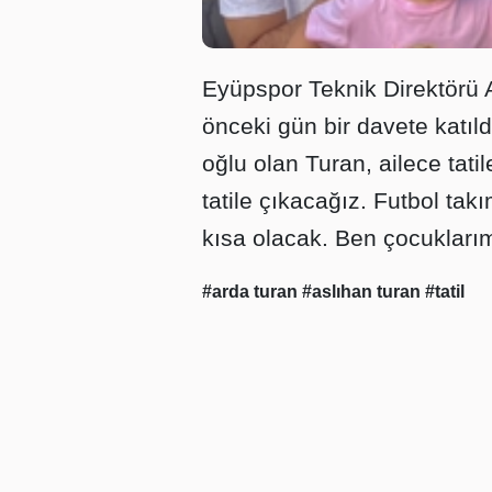
Eyüpspor
Teknik Direktörü 
önceki gün bir davete katıl
oğlu olan Turan, ailece tatil
tatile çıkacağız. Futbol tak
kısa olacak. Ben çocuklarım
#arda turan
#aslıhan turan
#tatil