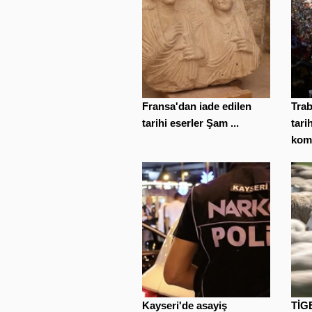
Fransa'dan iade edilen
Tra
tarihi eserler Şam ...
tari
komb
Kayseri'de asayiş
TİGE