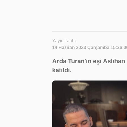
Yayın Tarihi:
14 Haziran 2023 Çarşamba 15:36:0
Arda Turan'ın eşi Aslıhan
katıldı.