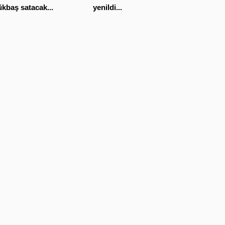
kbaş satacak...
yenildi...