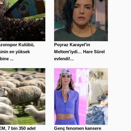
bzonspor Kulübü,
Poyraz Karayel'in
hinin en yüksek
Meltem'iydi… Hare Sürel
ine ...
evlendi!...
M, 7 bin 350 adet
Genç fenomen kansere