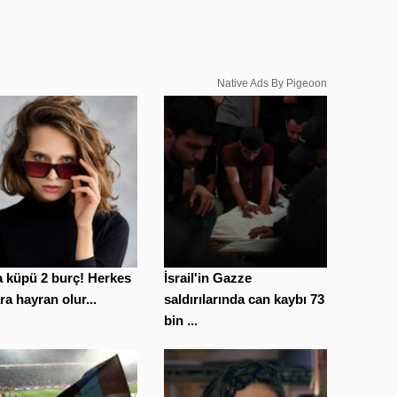
Native Ads By Pigeoon
 küpü 2 burç! Herkes
İsrail'in Gazze
ra hayran olur...
saldırılarında can kaybı 73
bin ...