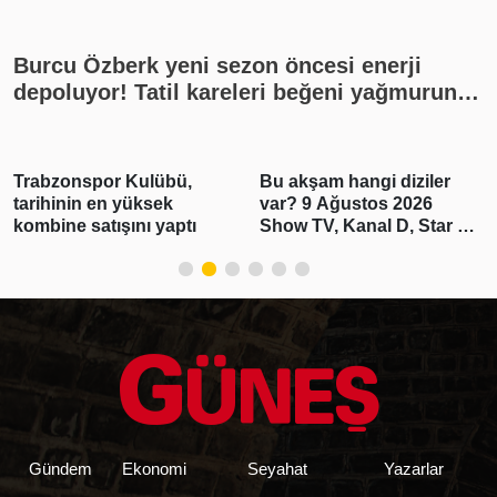
Burcu Özberk yeni sezon öncesi enerji
depoluyor! Tatil kareleri beğeni yağmuruna
tutuldu
Trabzonspor Kulübü,
Bu akşam hangi diziler
tarihinin en yüksek
var? 9 Ağustos 2026
kombine satışını yaptı
Show TV, Kanal D, Star TV,
TV8, TRT1, ATV yayın
akışı
Gündem
Ekonomi
Seyahat
Yazarlar