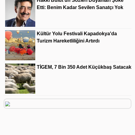
Hakkı Bulut'un Sözleri Duyanları Şoke
Etti: Benim Kadar Sevilen Sanatçı Yok
Kültür Yolu Festivali Kapadokya'da
Turizm Hareketliliğini Artırdı
TİGEM, 7 Bin 350 Adet Küçükbaş Satacak