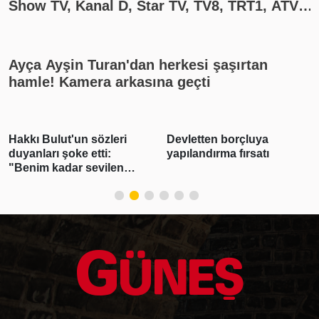
Show TV, Kanal D, Star TV, TV8, TRT1, ATV
yayın akışı
Ayça Ayşin Turan'dan herkesi şaşırtan
hamle! Kamera arkasına geçti
Devletten borçluya
Çinli arkeologlar,
yapılandırma fırsatı
Türkiye'de Neolitik Çağ'ın
izini sürüyor