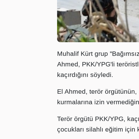
Muhalif Kürt grup "Bağımsı
Ahmed, PKK/YPG'li terörist
kaçırdığını söyledi.
El Ahmed, terör örgütünün, k
kurmalarına izin vermediğini 
Terör örgütü PKK/YPG, kaçı
çocukları silahlı eğitim içi