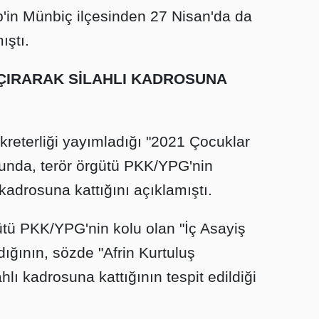
ep'in Münbiç ilçesinden 27 Nisan'da da
ıştı.
AÇIRARAK SİLAHLI KADROSUNA
ekreterliği yayımladığı "2021 Çocuklar
runda, terör örgütü PKK/YPG'nin
kadrosuna kattığını açıklamıştı.
gütü PKK/YPG'nin kolu olan "İç Asayiş
dığının, sözde "Afrin Kurtuluş
hlı kadrosuna kattığının tespit edildiği