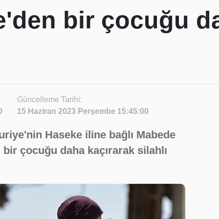
e'den bir çocuğu d
Güncelleme Tarihi:
0
15 Haziran 2023 Perşembe 15:45:00
riye'nin Haseke iline bağlı Mabede
 bir çocuğu daha kaçırarak silahlı