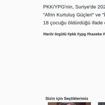
PKK/YPG'nin, Suriye'de 202
"Afrin Kurtuluş Güçleri" ve "
18 çocuğu öldürdüğü ifade e
#terör örgütü
#pkk
#ypg
#haseke
#
Sizin için Seçtiklerimiz