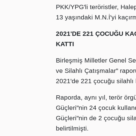
PKK/YPG'li teröristler, Hal
13 yaşındaki M.N.İ'yi kaçırm
2021'DE 221 ÇOCUĞU K
KATTI
Birleşmiş Milletler Genel S
ve Silahlı Çatışmalar" rapo
2021'de 221 çocuğu silahlı 
Raporda, aynı yıl, terör ör
Güçleri"nin 24 çocuk kullan
Güçleri"nin de 2 çocuğu sila
belirtilmişti.