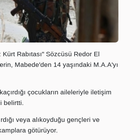
z Kürt Rabıtası" Sözcüsü Redor El
lerin, Mabede'den 14 yaşındaki M.A.A'yı
açırdığı çocukların aileleriyle iletişim
belirtti.
rdığı veya alıkoyduğu gençleri ve
n kamplara götürüyor.